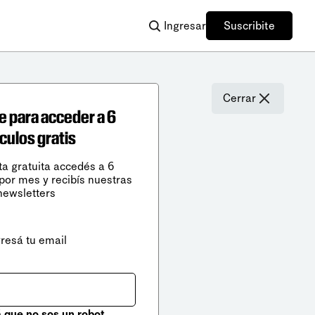
Ingresar
Suscribite
Cerrar
e para acceder a 6
ículos gratis
ta gratuita accedés a 6
 por mes y recibís nuestras
newsletters
gresá tu email
que no sos un robot