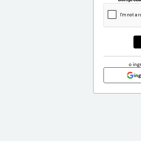
o ing
in