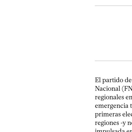
El partido d
Nacional (FN)
regionales en
emergencia tr
primeras elec
regiones -y n
impulsada en