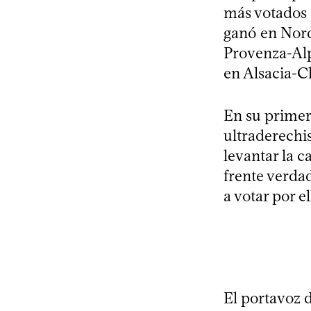
más votados 
ganó en Nord
Provenza-Alp
en Alsacia-
En su primera
ultraderechis
levantar la c
frente verda
a votar por e
El portavoz d