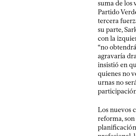
suma de los v
Partido Verde
tercera fuerz
su parte, Sar
con la izquie
“no obtendrá
agravaría dr
insistió en qu
quienes no vo
urnas no será
participación
Los nuevos c
reforma, son 
planificación