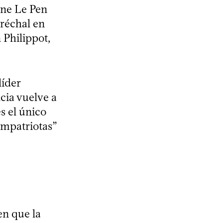
ine Le Pen
réchal en
 Philippot,
líder
cia vuelve a
s el único
ompatriotas”
en que la