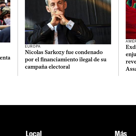
AMÉ
Exdi
EUROPA
Nicolas Sarkozy fue condenado
enju
enta
por el financiamiento ilegal de su
reve
campaña electoral
Ass
Local
Más