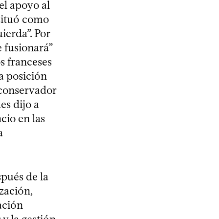
el apoyo al
 situó como
uierda”. Por
e fusionará”
os franceses
a posición
 conservador
les dijo a
cio en las
a
spués de la
zación,
ación