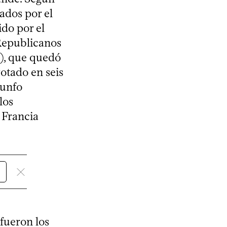
ados por el
ido por el
 Republicanos
S), que quedó
otado en seis
iunfo
los
 Francia
 fueron los