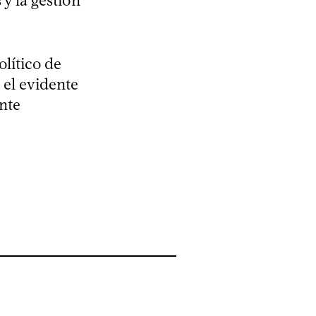
y la gestión
lítico de
 el evidente
nte