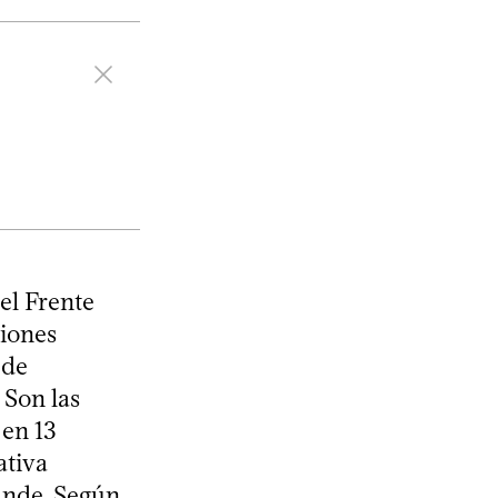
el Frente
ciones
 de
 Son las
 en 13
ativa
ande. Según