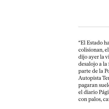
“El Estado h
colisionan, el
dijo ayer la 
desalojo a la
parte de la P
Autopista Te
pagaran suel
el diario Pág
con palos, c