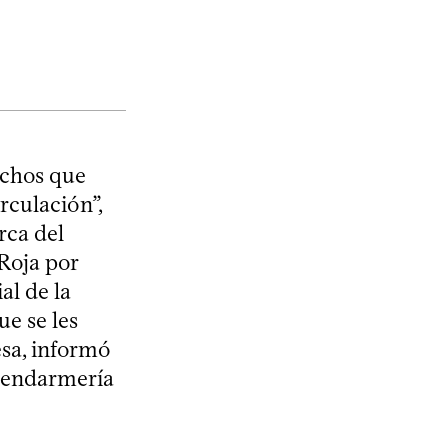
echos que
irculación”,
rca del
 Roja por
al de la
e se les
esa, informó
 Gendarmería