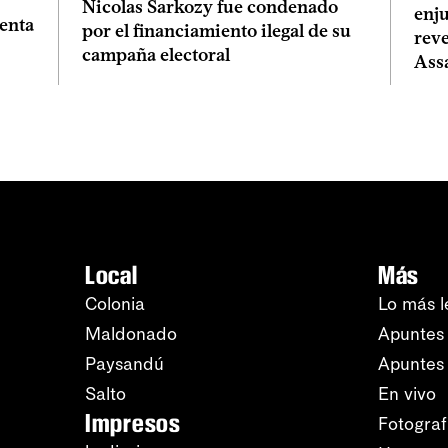
Nicolas Sarkozy fue condenado
enju
enta
por el financiamiento ilegal de su
reve
campaña electoral
Ass
Local
Más
Colonia
Lo más l
Maldonado
Apuntes 
Paysandú
Apuntes
Salto
En vivo
Impresos
Fotograf