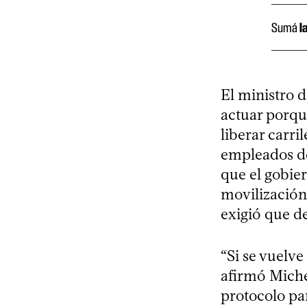
Sumá
l
El ministro d
actuar porqu
liberar carri
empleados de 
que el gobie
movilización,
exigió que d
“Si se vuelve
afirmó Miche
protocolo par