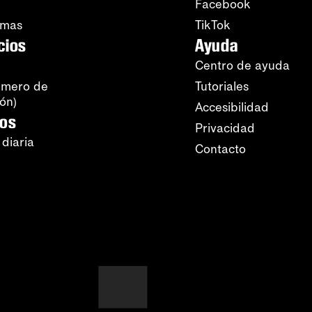
Facebook
amas
TikTok
cios
Ayuda
Centro de ayuda
úmero de
Tutoriales
ión)
Accesibilidad
ros
Privacidad
 diaria
Contacto