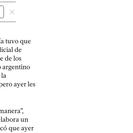
ía tuvo que
icial de
e de los
o argentino
 la
pero ayer les
 manera”,
elabora un
tacó que ayer