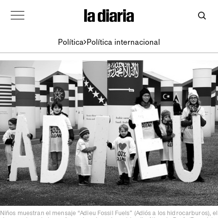
Política
Política internacional
Niños muestran el mensaje “Adieu Fossil Fuels” (Adiós a los hidrocarburos), el