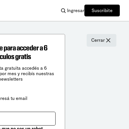
Ingresar
Suscribite
Cerrar
e para acceder a 6
ículos gratis
ta gratuita accedés a 6
 por mes y recibís nuestras
newsletters
gresá tu email
que no sos un robot