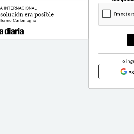
CA INTERNACIONAL
 solución era posible
illermo Carlomagno
o ing
in