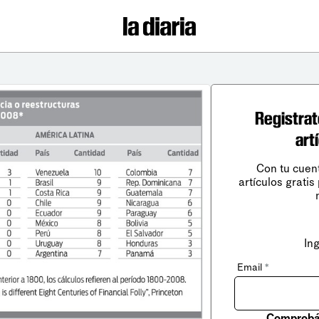
Registrat
art
Con tu cuen
artículos gratis
In
Email
*
Comprobá 