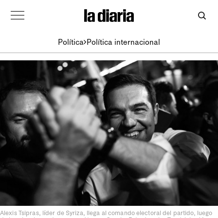
Política
Política internacional
Alexis Tsipras, líder de Syriza, llega al comando electoral del partido, luego