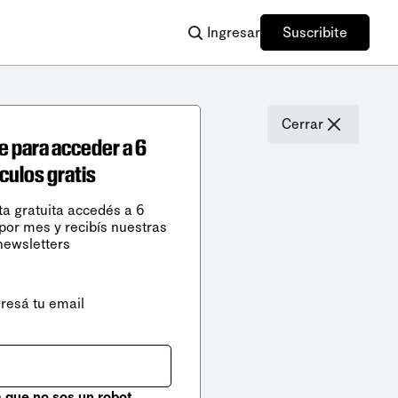
Ingresar
Suscribite
Cerrar
e para acceder a 6
ículos gratis
ta gratuita accedés a 6
 por mes y recibís nuestras
newsletters
gresá tu email
que no sos un robot