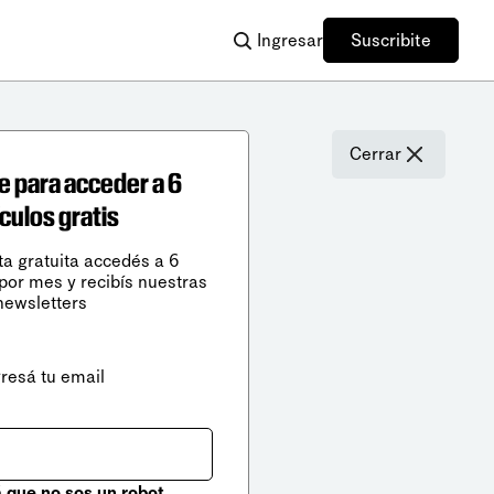
Ingresar
Suscribite
Cerrar
e para acceder a 6
ículos gratis
ta gratuita accedés a 6
 por mes y recibís nuestras
newsletters
gresá tu email
que no sos un robot