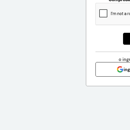
o ing
in