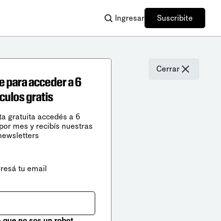
Ingresar
Suscribite
Cerrar
e para acceder a 6
ículos gratis
ta gratuita accedés a 6
 por mes y recibís nuestras
newsletters
gresá tu email
que no sos un robot