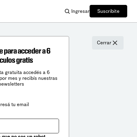
Ingresar
Suscribite
Cerrar
e para acceder a 6
ículos gratis
ta gratuita accedés a 6
 por mes y recibís nuestras
newsletters
gresá tu email
que no sos un robot