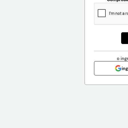
o ing
in