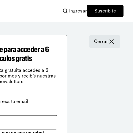
Ingresar
Suscribite
Cerrar
e para acceder a 6
ículos gratis
ta gratuita accedés a 6
 por mes y recibís nuestras
newsletters
gresá tu email
que no sos un robot