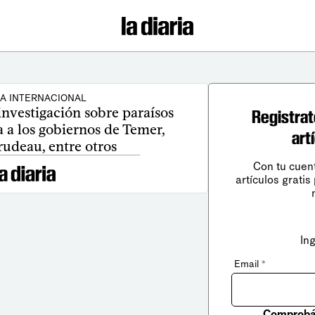
CA INTERNACIONAL
investigación sobre paraísos
Registrat
ca a los gobiernos de Temer,
art
udeau, entre otros
Con tu cuen
artículos gratis
In
Email
*
Comprobá 