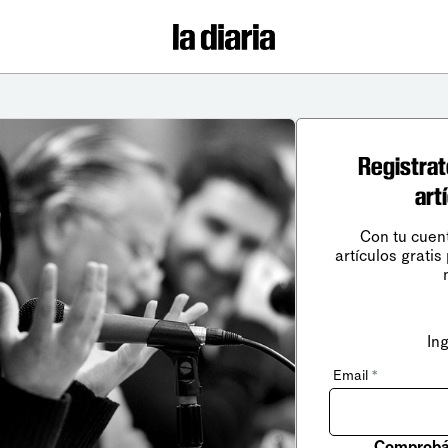
Registrat
art
Con tu cuen
artículos gratis
In
Email
*
Comprobá 