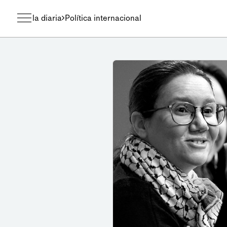
la diaria
Política internacional