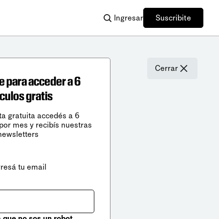
Ingresar
Suscribite
Cerrar
e para acceder a 6
ículos gratis
ta gratuita accedés a 6
 por mes y recibís nuestras
newsletters
gresá tu email
que no sos un robot