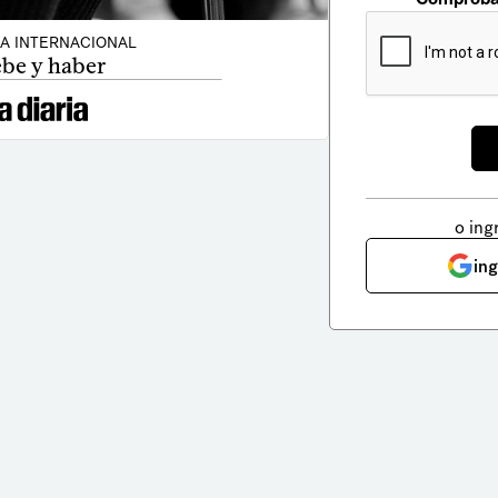
CA INTERNACIONAL
be y haber
o ing
in