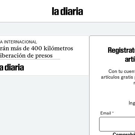
CA INTERNACIONAL
erán más de 400 kilómetros
Registrat
liberación de presos
art
Con tu cuen
artículos gratis
In
Email
*
Comprobá 