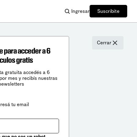
Ingresar
Suscribite
Cerrar
e para acceder a 6
ículos gratis
ta gratuita accedés a 6
 por mes y recibís nuestras
newsletters
gresá tu email
que no sos un robot