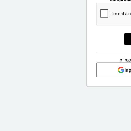
o ing
in