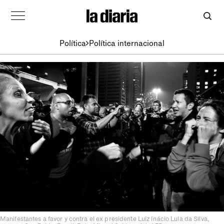
Política
Política internacional
Manifestantes a favor y contra el ex presidente Luiz Inácio Lula da Silva,