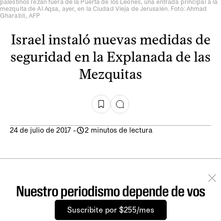
palestinos rezan fuera de la Puerta de los Leones, una entrada principal a la
mezquita de Al Aqsa, ayer, en la Ciudad Vieja de Jerusalén. Foto: Ahmad
Gharabli, AFP
Israel instaló nuevas medidas de
seguridad en la Explanada de las
Mezquitas
24 de julio de 2017
-
2 minutos de lectura
Nuestro periodismo depende de vos
Suscribite por $255/mes