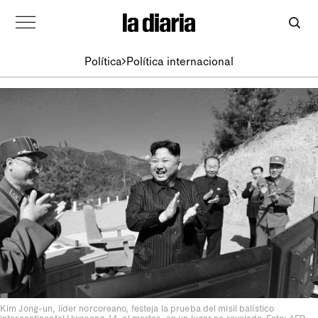
Política
Política internacional
Kim Jong-un, líder norcoreano, festeja la prueba del misil balístico