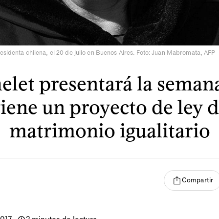
esidenta chilena, el 20 de julio en Buenos Aires. Foto: Juan Mabromata, AFP
elet presentará la seman
iene un proyecto de ley 
matrimonio igualitario
Compartir