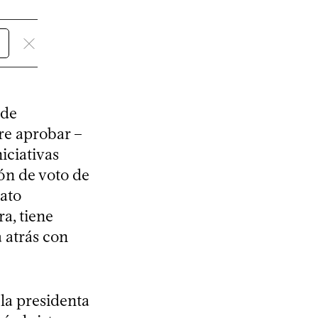
 de
re aprobar –
iciativas
ón de voto de
dato
a, tiene
 atrás con
la presidenta