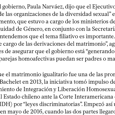
 gobierno, Paula Narváez, dijo que el Ejecutiv
 las organizaciones de la diversidad sexual” e
ento, que estuvo a cargo de los ministerios de 
quidad de Género, en conjunto con la Secretar
ntendemos que el tema filiativo es importante.
e cargo de las derivaciones del matrimonio”, a
es de asegurar que el gobierno está “generand
 parejas homoafectivas puedan ser padres o ma
ue el matrimonio igualitario fue una de las pr
achelet en 2013, la iniciativa tomó impulso d
iento de Integración y Liberación Homosexua
 Estado chileno ante la Corte Interamericana
H) por “leyes discriminatorias”. Empezó así
en mayo de 2016, cuando las dos partes llegar