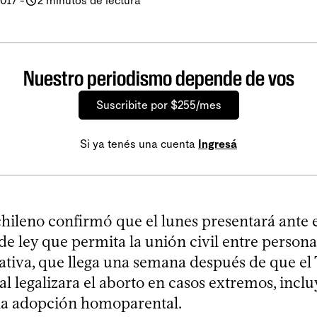
2017
-
2 minutos de lectura
Nuestro periodismo depende de vos
Suscribite por $255/mes
Si ya tenés una cuenta
Ingresá
chileno confirmó que el lunes presentará ante 
de ley que permita la unión civil entre person
iativa, que llega una semana después de que el
al legalizara el aborto en casos extremos, incl
y la adopción homoparental.