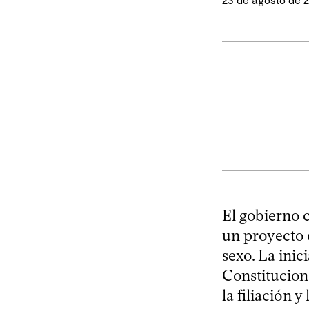
23 de agosto de 
El gobierno 
un proyecto 
sexo. La inic
Constitucion
la filiación 