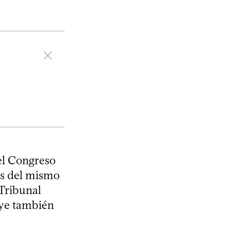
el Congreso
as del mismo
 Tribunal
uye también