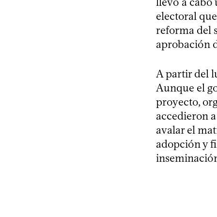
llevó a cabo
electoral qu
reforma del 
aprobación de
A partir del l
Aunque el go
proyecto, or
accedieron a
avalar el ma
adopción y fi
inseminación 