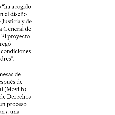
o “ha acogido
n el diseño
Justicia y de
ía General de
 El proyecto
gregó
o condiciones
dres”.
omesas de
espués de
l (Movilh)
 de Derechos
 un proceso
on a una