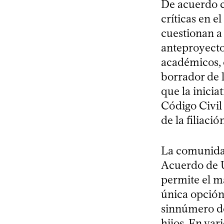
De acuerdo c
críticas en e
cuestionan a
anteproyecto
académicos, c
borrador de 
que la inici
Código Civil 
de la filiaci
La comunidad
Acuerdo de Un
permite el m
única opción
sinnúmero de
hijos. En var