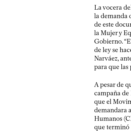
La vocera del
la demanda de
de este docum
la Mujer y E
Gobierno. “E
de ley se hac
Narváez, ant
para que las
A pesar de q
campaña de B
que el Movim
demandara al
Humanos (CID
que terminó 