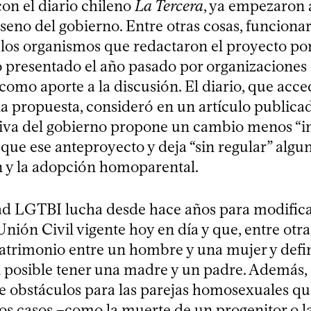
on el diario chileno
La Tercera
, ya empezaron 
l seno del gobierno. Entre otras cosas, funciona
 los organismos que redactaron el proyecto po
 presentado el año pasado por organizaciones c
omo aporte a la discusión. El diario, que acce
la propuesta, consideró en un artículo publicad
ativa del gobierno propone un cambio menos “in
que ese anteproyecto y deja “sin regular” algu
ón y la adopción homoparental.
 LGTBI lucha desde hace años para modificar
ión Civil vigente hoy en día y que, entre otras
atrimonio entre un hombre y una mujer y def
 posible tener una madre y un padre. Además, 
 obstáculos para las parejas homosexuales qu
ios casos –como la muerte de un progenitor o l