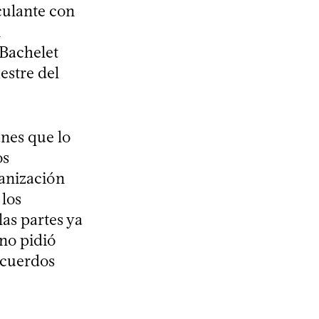
culante con
n
 Bachelet
estre del
unes que lo
os
anización
los
as partes ya
rno pidió
 acuerdos