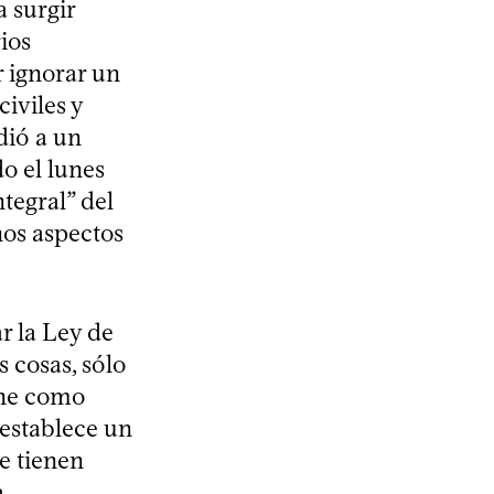
a surgir
rios
r ignorar un
iviles y
dió a un
o el lunes
tegral” del
nos aspectos
 la Ley de
 cosas, sólo
ine como
establece un
e tienen
a