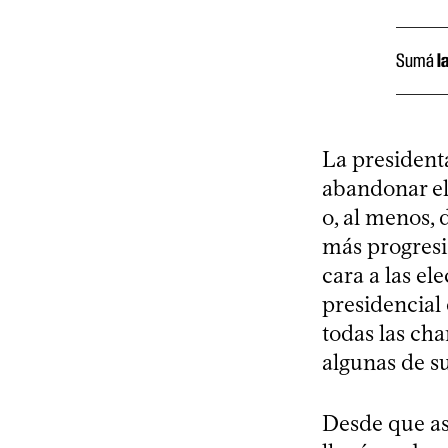
Sumá
l
La presidenta
abandonar el
o, al menos, 
más progresi
cara a las e
presidencial 
todas las ch
algunas de su
Desde que as