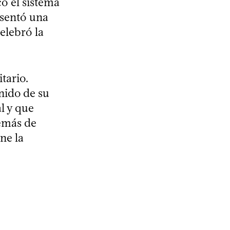
ó el sistema
esentó una
elebró la
itario.
nido de su
l y que
emás de
ne la