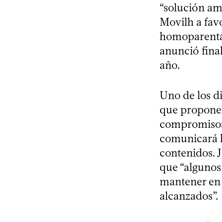
“solución am
Movilh a favo
homoparental
anunció fina
año.
Uno de los di
que propone 
compromisos 
comunicará l
contenidos. 
que “algunos
mantener en r
alcanzados”.