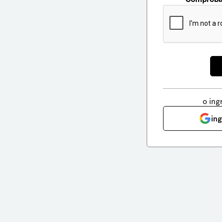
o ing
in