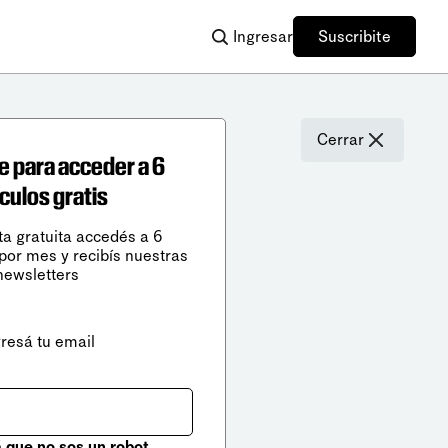
Ingresar
Suscribite
Cerrar
e para acceder a 6
ículos gratis
ta gratuita accedés a 6
 por mes y recibís nuestras
newsletters
gresá tu email
que no sos un robot