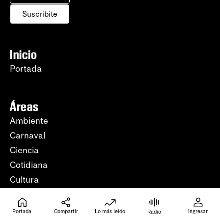
Suscribite
Inicio
Portada
Áreas
Ambiente
Carnaval
Ciencia
Cotidiana
Cultura
Deporte
Economía
Portada
Compartir
Lo más leído
Ingresar
Radio