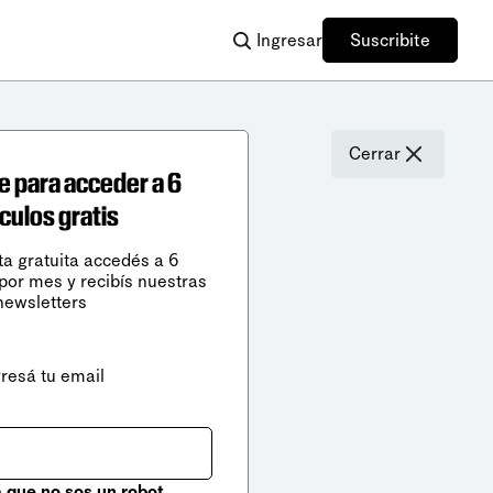
Ingresar
Suscribite
Cerrar
e para acceder a 6
ículos gratis
ta gratuita accedés a 6
 por mes y recibís nuestras
newsletters
gresá tu email
que no sos un robot