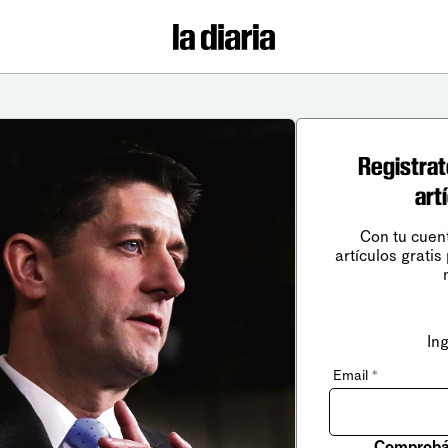
Registrat
art
Con tu cuen
artículos gratis
In
Email
*
Comprobá 