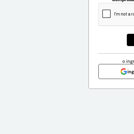
o ing
in