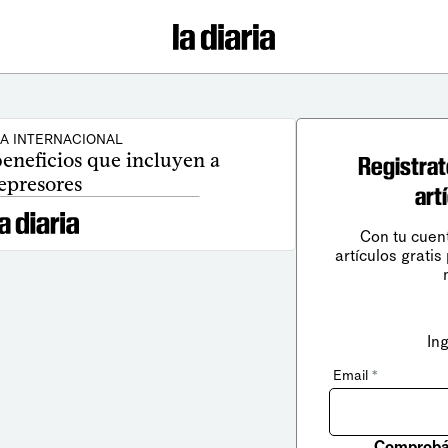
CA INTERNACIONAL
eneficios que incluyen a
Registrat
epresores
art
Con tu cuen
artículos gratis
In
Email
*
Comprobá 