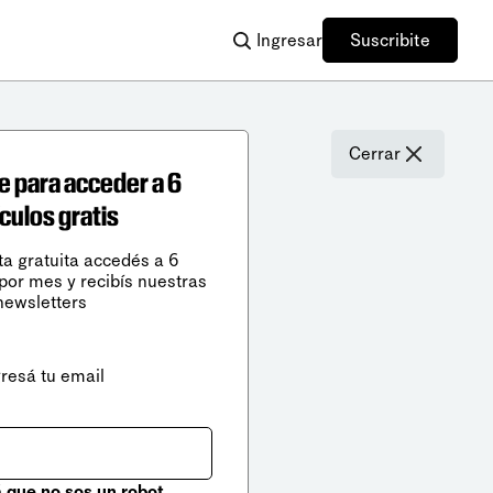
Ingresar
Suscribite
Cerrar
e para acceder a 6
ículos gratis
ta gratuita accedés a 6
 por mes y recibís nuestras
newsletters
gresá tu email
que no sos un robot