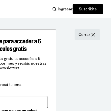
Ingresar
Suscribite
Cerrar
e para acceder a 6
ículos gratis
ta gratuita accedés a 6
 por mes y recibís nuestras
newsletters
gresá tu email
que no sos un robot