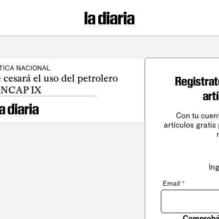
TICA NACIONAL
cesará el uso del petrolero
Registrat
NCAP IX
art
Con tu cuen
artículos gratis
In
Email
*
Comprobá 