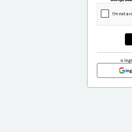
o ing
in