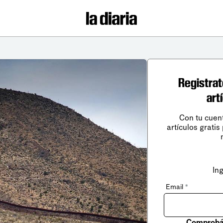
Registrat
art
Con tu cuen
artículos gratis
In
Email
*
Comprobá 