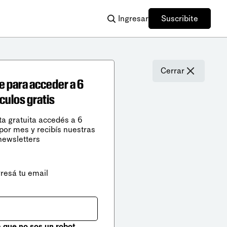
Ingresar
Suscribite
Cerrar
e para acceder a 6
ículos gratis
ta gratuita accedés a 6
 por mes y recibís nuestras
newsletters
gresá tu email
que no sos un robot