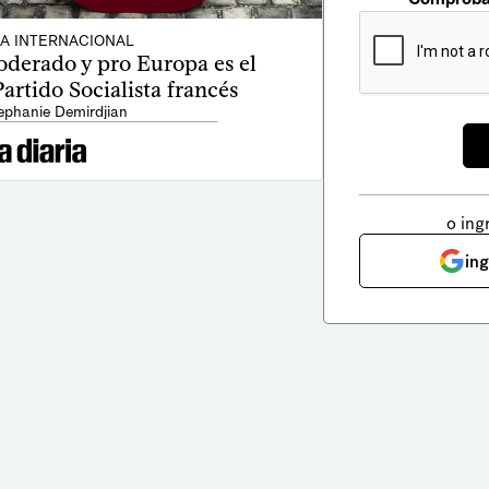
CA INTERNACIONAL
oderado y pro Europa es el
Partido Socialista francés
ephanie Demirdjian
o ing
in