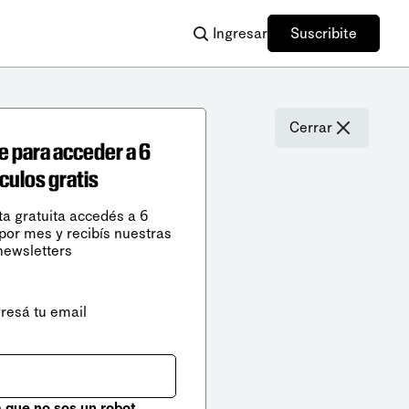
Ingresar
Suscribite
Cerrar
e para acceder a 6
ículos gratis
ta gratuita accedés a 6
 por mes y recibís nuestras
newsletters
gresá tu email
que no sos un robot