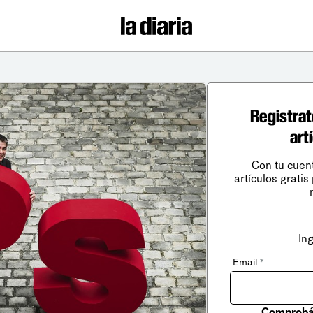
Registrat
art
Con tu cuen
artículos gratis
In
Email
*
Comprobá 