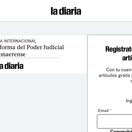
CA INTERNACIONAL
eforma del Poder Judicial
Registrat
onaerense
art
Con tu cuen
artículos gratis
In
Email
*
Comprobá 