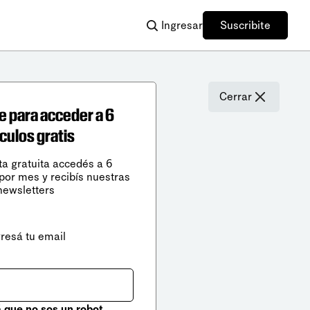
Ingresar
Suscribite
Cerrar
e para acceder a 6
ículos gratis
ta gratuita accedés a 6
 por mes y recibís nuestras
newsletters
gresá tu email
que no sos un robot