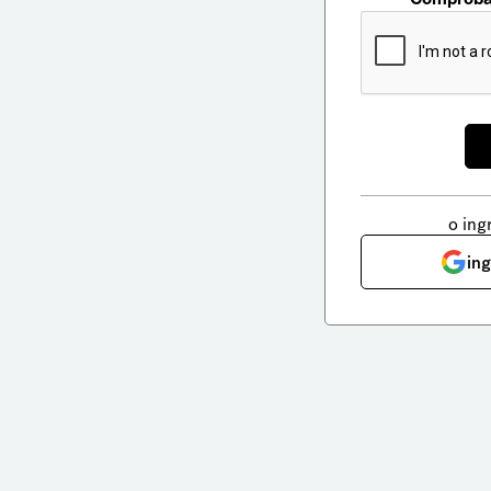
o ing
in