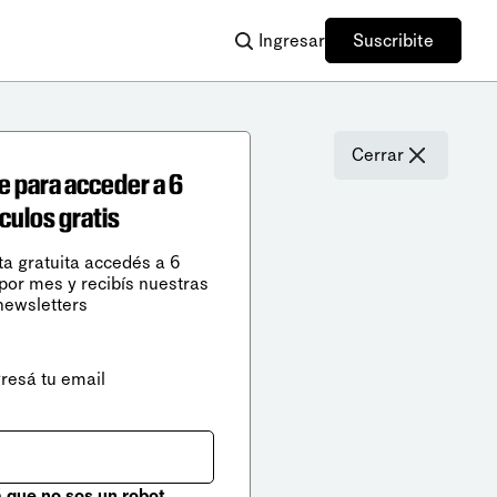
Ingresar
Suscribite
Cerrar
e para acceder a 6
ículos gratis
ta gratuita accedés a 6
 por mes y recibís nuestras
newsletters
gresá tu email
que no sos un robot