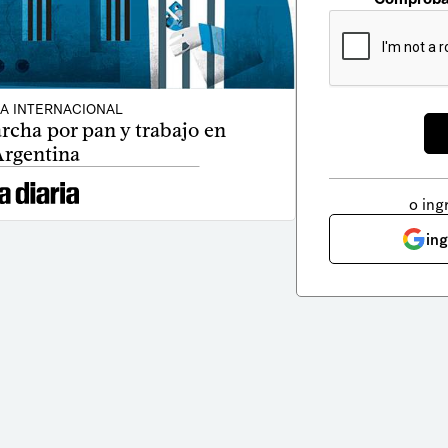
CA INTERNACIONAL
cha por pan y trabajo en
rgentina
o ing
in