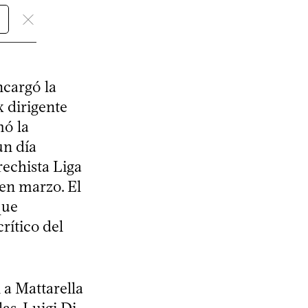
ncargó la
x dirigente
mó la
un día
rechista Liga
 en marzo. El
que
rítico del
 a Mattarella