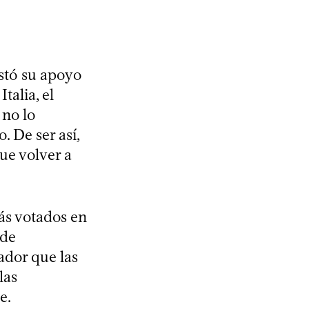
stó su apoyo
talia, el
 no lo
 De ser así,
que volver a
ás votados en
 de
ador que las
las
e.