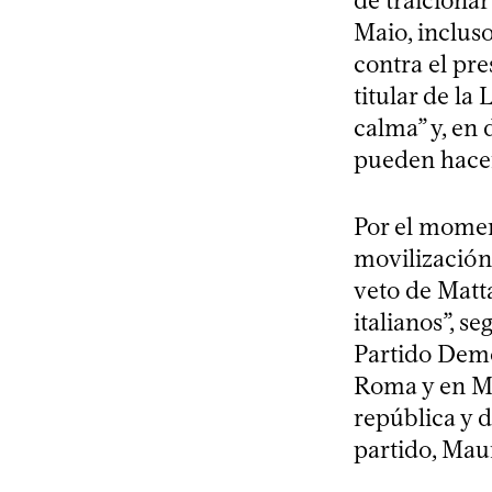
de traicionar
Maio, inclus
contra el pre
titular de la
calma” y, en 
pueden hacer 
Por el moment
movilización
veto de Matta
italianos”, s
Partido Demo
Roma y en Mil
república y d
partido, Mau