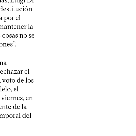
las, Luigi Di
destitución
a por el
“mantener la
 cosas no se
ones”.
una
echazar el
 voto de los
elo, el
viernes, en
ente de la
temporal del