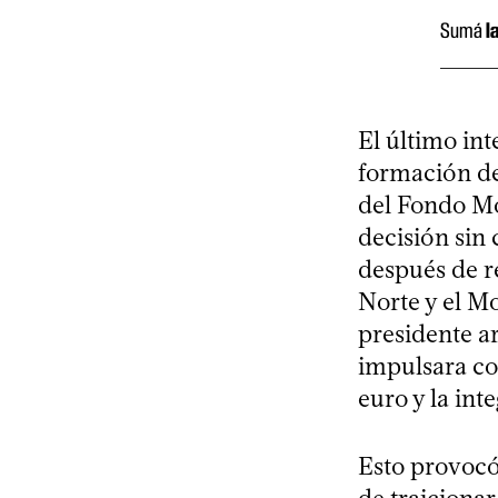
Sumá
l
El último int
formación de
del Fondo Mo
decisión sin 
después de r
Norte y el Mo
presidente a
impulsara co
euro y la int
Esto provocó