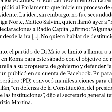
 a los votantes. El líder del Movimiento 5 Estrel
o pidió al Parlamento que inicie un proceso de 
sidente. La idea, sin embargo, no fue secundad
 Liga Norte, Matteo Salvini, quien llamó ayer a 
declaraciones a Radio Capital, afirmó: “Algunas
desde la ira [...]. No quiero hablar de destituci
o, el partido de Di Maio se limitó a llamar a 
 en Roma para este sábado con el objetivo de r
rella a su propuesta de gobierno y defender “el
egún publicó en su cuenta de Facebook. En paral
crático (PD) convocó manifestaciones para el 
án, “en defensa de la Constitución, del presid
e las instituciones”, dijo el secretario general 
rizio Martina.