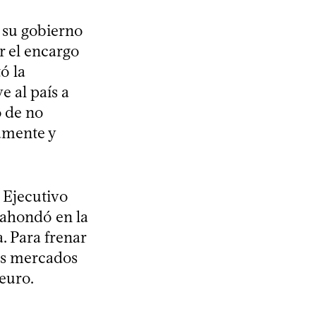
 su gobierno
r el encargo
ó la
 al país a
o de no
amente y
u Ejecutivo
 ahondó en la
. Para frenar
os mercados
 euro.