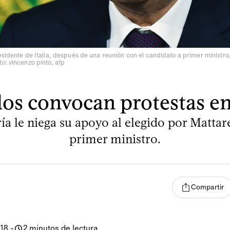
esidente de Italia, después de una reunión con el candidato a primer ministro
o: vincenzo pinto, afp
dos convocan protestas en 
a le niega su apoyo al elegido por Matta
primer ministro.
Compartir
018
-
2 minutos de lectura