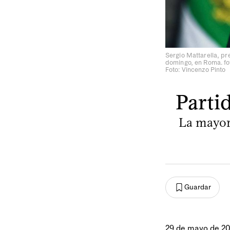
Sergio Mattarella, pr
domingo, en Roma. fot
Foto: Vincenzo Pinto
Parti
La mayorí
Guardar
29 de mayo de 2