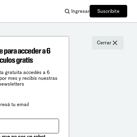
Ingresar
Suscribite
Cerrar
e para acceder a 6
ículos gratis
ta gratuita accedés a 6
 por mes y recibís nuestras
newsletters
gresá tu email
que no sos un robot