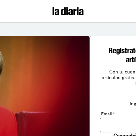
Registrat
art
Con tu cuen
artículos gratis
In
Email
*
Comprobá 