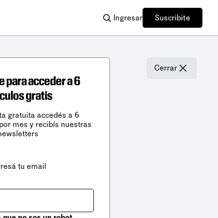
Ingresar
Suscribite
Cerrar
e para acceder a 6
ículos gratis
ta gratuita accedés a 6
 por mes y recibís nuestras
newsletters
gresá tu email
que no sos un robot