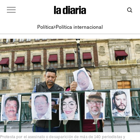
Política
Política internacional
Protesta por el asesinato o desaparición de más de 140 periodistas y