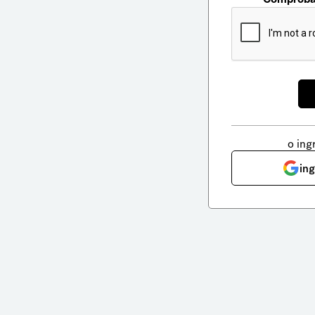
o ing
in