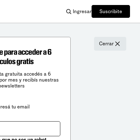
Ingresar
Suscribite
Cerrar
e para acceder a 6
ículos gratis
ta gratuita accedés a 6
 por mes y recibís nuestras
newsletters
gresá tu email
que no sos un robot