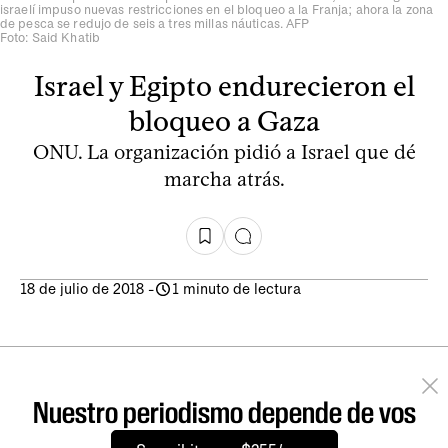
israelí impuso nuevas restricciones en el bloqueo a la Franja; ahora la zona
de pesca se redujo de seis a tres millas náuticas. AFP
Foto: Said Khatib
Israel y Egipto endurecieron el
bloqueo a Gaza
ONU. La organización pidió a Israel que dé
marcha atrás.
18 de julio de 2018
-
1 minuto de lectura
Nuestro periodismo depende de vos