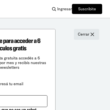
Ingresar
Suscribite
Cerrar
e para acceder a 6
ículos gratis
ta gratuita accedés a 6
 por mes y recibís nuestras
newsletters
gresá tu email
que no sos un robot