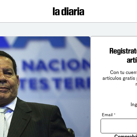
Registrat
art
Con tu cuen
artículos gratis
In
Email
*
Comprobá 