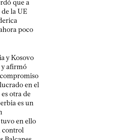
ordó que a
 de la UE
derica
 ahora poco
bia y Kosovo
 y afirmó
un compromiso
olucrado en el
 es otra de
Serbia es un
n
tuvo en ello
 control
os Balcanes.