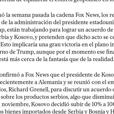
ó la semana pasada la cadena Fox News, los r
 de la administración del presidente estadoun
, están trabajando para lograr un acuerdo de 
rbia y Kosovo, y pretenden que dicho acto se c
Esto implicaría una gran victoria en el plano i
erno de Trump, aunque por el momento ese final
tá más cerca de la fantasía que de la realidad
onfirmó a Fox News que el presidente de Kos
 recientemente a Alemania y se reunió con el 
os, Richard Grenell, para discutir un acuerdo 
 sobre los productos serbios, algo que disminui
n noviembre, Kosovo decidió subir de 10% a 10
los bienes importados desde Serbia y Bosnia y 