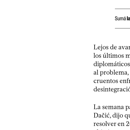
Sumá
l
Lejos de ava
los últimos 
diplomáticos 
al problema,
cruentos enf
desintegració
La semana pas
Dačić, dijo 
resolver en 