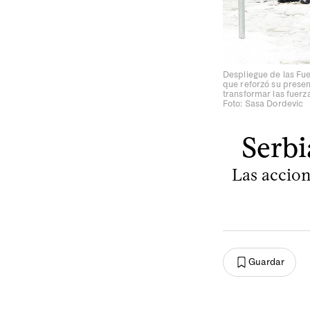
Despliegue de las Fue
que reforzó su presen
transformar las fuerz
Foto: Sasa Dordevic
Serbi
Las accion
Guardar