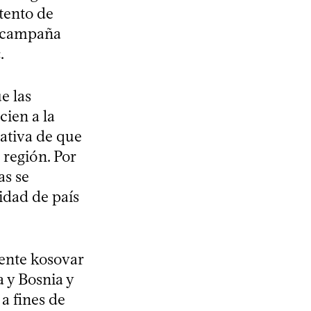
tento de
a campaña
k
.
e las
ien a la
ativa de que
 región. Por
as se
idad de país
dente kosovar
a y Bosnia y
a fines de