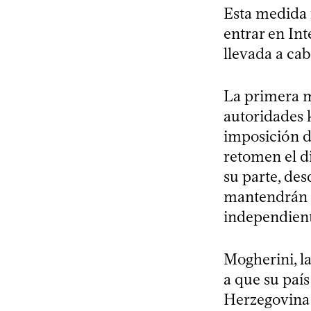
Esta medida 
entrar en In
llevada a ca
La primera mi
autoridades 
imposición d
retomen el di
su parte, des
mantendrán h
independient
Mogherini, la
a que su país
Herzegovina 