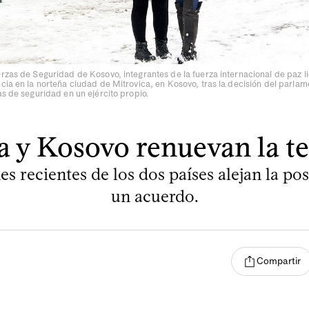
rzas de Seguridad de Kosovo, integrantes de la fuerza internacional de paz l
cia en la norteña ciudad de Mitrovica, en Kosovo, tras la decisión del parla
as de seguridad en un ejército propio.
a y Kosovo renuevan la t
es recientes de los dos países alejan la pos
un acuerdo.
Compartir