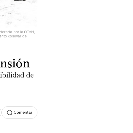
iderada por la OTAN,
mento kosovar de
ensión
ibilidad de
Comentar