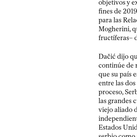
objetivos y e
fines de 201
para las Rela
Mogherini, q
fructíferas– 
Dačić dijo q
continúe de 
que su país 
entre las dos
proceso, Serb
las grandes c
viejo aliado 
independient
Estados Unid
serbio como f