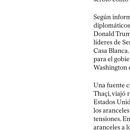
Según inform
diplomáticos
Donald Trump
líderes de Se
Casa Blanca. 
para el gobi
Washington es
Una fuente c
Thaçi, viajó
Estados Unid
los aranceles
tensiones. E
aranceles a 