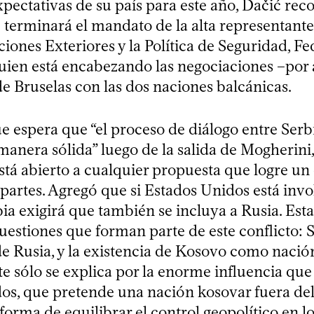
xpectativas de su país para este año, Dačić rec
9 terminará el mandato de la alta representante
ciones Exteriores y la Política de Seguridad, Fe
uien está encabezando las negociaciones –por
de Bruselas con las dos naciones balcánicas.
ue espera que “el proceso de diálogo entre Ser
manera sólida” luego de la salida de Mogherini,
está abierto a cualquier propuesta que logre 
 partes. Agregó que si Estados Unidos está inv
ia exigirá que también se incluya a Rusia. Esta
uestiones que forman parte de este conflicto: 
de Rusia, y la existencia de Kosovo como nació
e sólo se explica por la enorme influencia que 
os, que pretende una nación kosovar fuera del
orma de equilibrar el control geopolítico en l