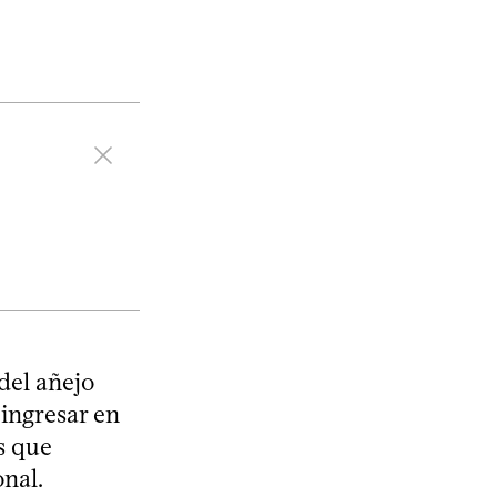
del añejo
 ingresar en
s que
onal.