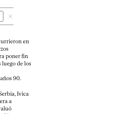
currieron en
rzos
ra poner fin
 luego de los
 años 90.
erbia, Ivica
era a
valuó