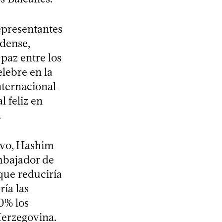
epresentantes
idense,
paz entre los
elebre en la
nternacional
 feliz en
.
ovo, Hashim
embajador de
que reduciría
ría las
0% los
Herzegovina.