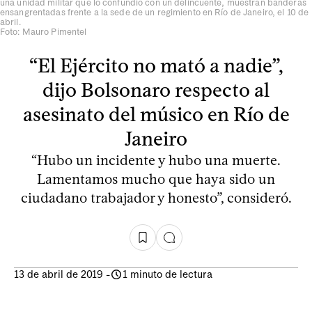
una unidad militar que lo confundió con un delincuente, muestran banderas
ensangrentadas frente a la sede de un regimiento en Río de Janeiro, el 10 de
abril.
Foto: Mauro Pimentel
“El Ejército no mató a nadie”,
dijo Bolsonaro respecto al
asesinato del músico en Río de
Janeiro
“Hubo un incidente y hubo una muerte.
Lamentamos mucho que haya sido un
ciudadano trabajador y honesto”, consideró.
13 de abril de 2019
-
1 minuto de lectura