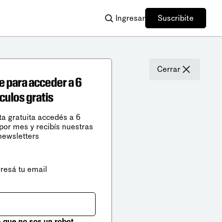
Ingresar
Suscribite
Cerrar
e para acceder a 6
ículos gratis
ta gratuita accedés a 6
 por mes y recibís nuestras
newsletters
gresá tu email
que no sos un robot