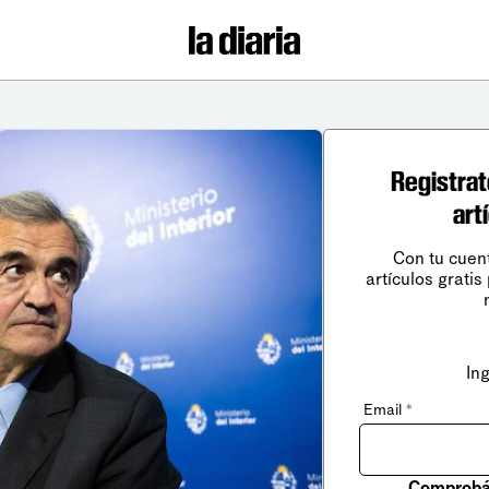
Registrat
art
Con tu cuen
artículos gratis
In
Email
*
Comprobá 