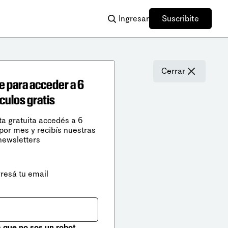
Ingresar
Suscribite
Cerrar
e para acceder a 6
ículos gratis
ta gratuita accedés a 6
 por mes y recibís nuestras
newsletters
gresá tu email
que no sos un robot