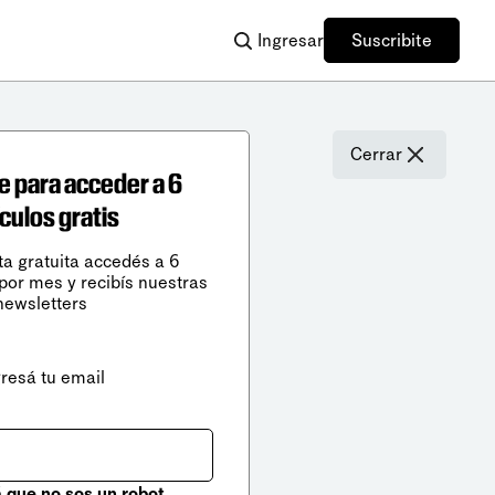
Ingresar
Suscribite
Cerrar
e para acceder a 6
ículos gratis
ta gratuita accedés a 6
 por mes y recibís nuestras
newsletters
gresá tu email
que no sos un robot