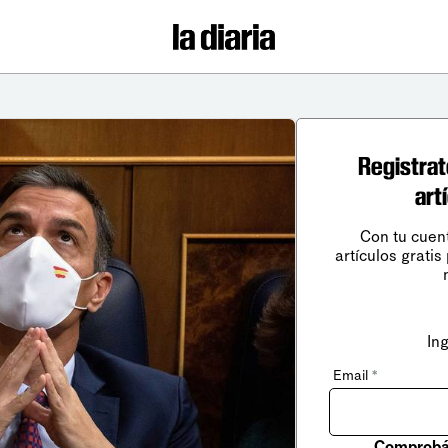
Registrat
art
Con tu cuen
artículos gratis
In
Email
*
Comprobá 