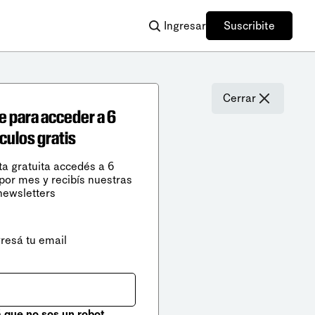
Ingresar
Suscribite
Cerrar
e para acceder a 6
ículos gratis
ta gratuita accedés a 6
 por mes y recibís nuestras
newsletters
gresá tu email
que no sos un robot