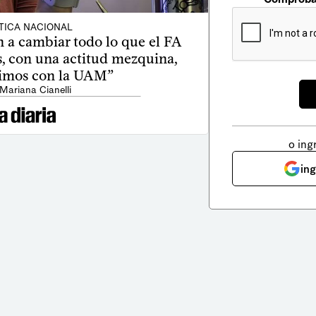
TICA NACIONAL
n a cambiar todo lo que el FA
s, con una actitud mezquina,
imos con la UAM”
 Mariana Cianelli
o ing
in