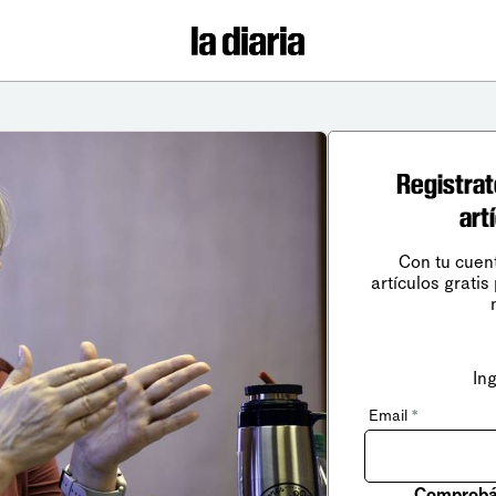
Registrat
art
Con tu cuen
artículos gratis
In
Email
*
Comprobá 