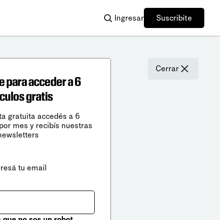
Ingresar
Suscribite
Cerrar
e para acceder a 6
ículos gratis
ta gratuita accedés a 6
 por mes y recibís nuestras
newsletters
gresá tu email
que no sos un robot