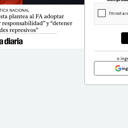
TICA NACIONAL
ista plantea al FA adoptar
r responsabilidad” y “detener
des represivos”
o ing
in