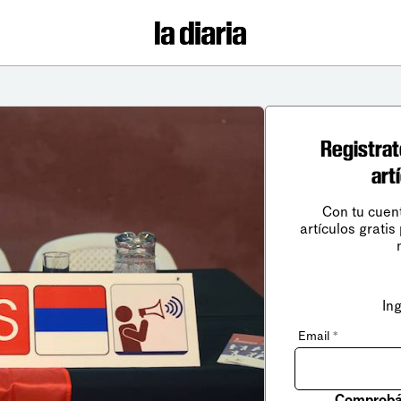
Registrat
art
Con tu cuen
artículos gratis
In
Email
*
Comprobá 