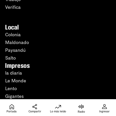
Verifica
Local
Colonia
Maldonado
Paysandú
Salto
Impresos
la diaria
Le Monde
Lento
Gigantes
Radio
Periodismo
Portada
Compartir
Lo más leído
Ingresar
Radio