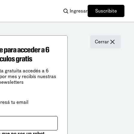
Ingresar
Suscribite
Cerrar
e para acceder a 6
ículos gratis
ta gratuita accedés a 6
 por mes y recibís nuestras
newsletters
gresá tu email
que no sos un robot