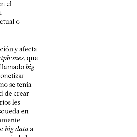
n el
a
ctual o
ción y afecta
tphones
, que
l llamado
big
monetizar
no se tenía
d de crear
ios les
úsqueda en
camente
de
big data
a