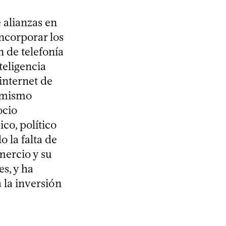
 alianzas en
ncorporar los
 de telefonía
teligencia
internet de
l mismo
ocio
co, político
 la falta de
ercio y su
s, y ha
 la inversión