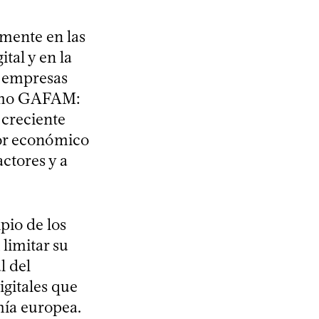
mente en las
tal y en la
s empresas
ónimo GAFAM:
 creciente
tor económico
actores y a
pio de los
 limitar su
l del
gitales que
mía europea.