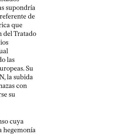
ias supondría
preferente de
rica que
n del Tratado
ios
ual
o las
europeas. Su
, la subida
enazas con
rse su
nso cuya
la hegemonía