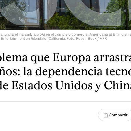
 anuncia el inalámbrico 5G en el complejo comercial Americana at Brand en 
Entertainment en Glendale, California. Foto: Robyn Beck / AFP.
blema que Europa arrastr
ños: la dependencia tecn
de Estados Unidos y Chin
Compartir