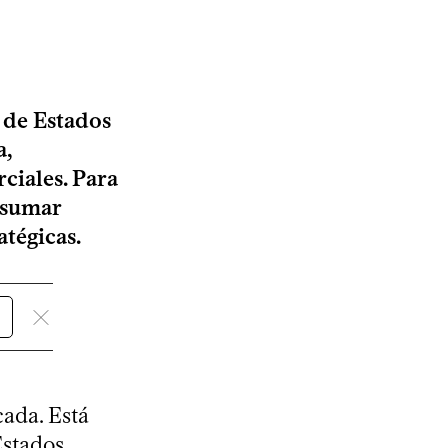
s de Estados
a,
ciales. Para
r sumar
atégicas.
ada. Está
Estados