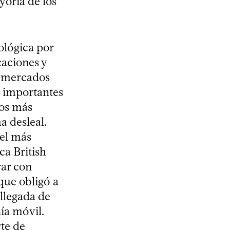
yoría de los
lógica por
caciones y
s mercados
0 importantes
ios más
 desleal.
 el más
ca British
rar con
que obligó a
 llegada de
ía móvil.
rte de