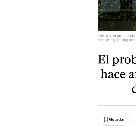
Letrero en una tienda
Shopping, Dining and 
El pro
hace a
Guardar