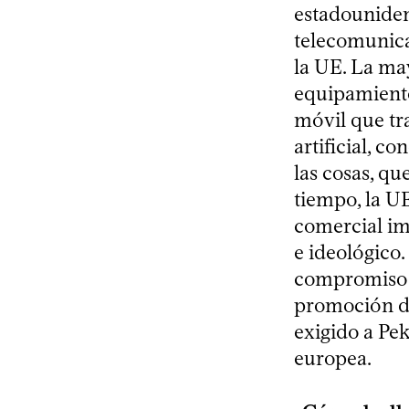
estadouniden
telecomunicac
la UE. La ma
equipamiento
móvil que tra
artificial, c
las cosas, qu
tiempo, la UE
comercial im
e ideológico.
compromiso 
promoción de
exigido a Pek
europea.