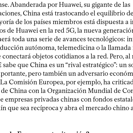
se. Abanderada por Huawei, su gigante de las
iones, China está trastocando el equilibrio de
yoría de los países miembros está dispuesta a i
s de Huawei en la red 5G, la nueva generación
erá toda una serie de avances tecnológicos: in
onducción autónoma, telemedicina o la llamada 
e conectará objetos cotidianos a la red. Pero, a
 sabe que China es un “rival estratégico”: un s
portante, pero también un adversario económi
 La Comisión Europea, por ejemplo, ha criticado
de China con la Organización Mundial de Com
 empresas privadas chinas con fondos estatale
ín que sea recíproca y abra el mercado chino a