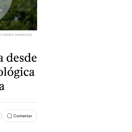
el centro comercial
a desde
ológica
a
Comentar