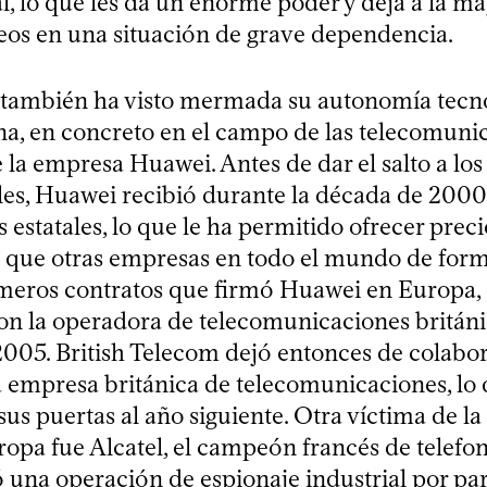
, lo que les da un enorme poder y deja a la ma
eos en una situación de grave dependencia.
también ha visto mermada su autonomía tecno
na, en concreto en el campo de las telecomuni
 la empresa Huawei. Antes de dar el salto a lo
les, Huawei recibió durante la década de 200
estatales, lo que le ha permitido ofrecer prec
 que otras empresas en todo el mundo de forma
imeros contratos que firmó Huawei en Europa,
on la operadora de telecomunicaciones británi
005. British Telecom dejó entonces de colabo
 empresa británica de telecomunicaciones, lo 
 sus puertas al año siguiente. Otra víctima de la
opa fue Alcatel, el campeón francés de telefon
ó una operación de espionaje industrial por pa