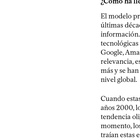
¿Cómo ha lle
El modelo p
últimas décad
información.
tecnológicas
Google, Amaz
relevancia, 
más y se han 
nivel global.
Cuando estas
años 2000, lo
tendencia oli
momento, los
traían estas