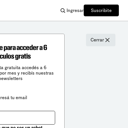
Ingresar
Suscribite
Cerrar
e para acceder a 6
ículos gratis
ta gratuita accedés a 6
 por mes y recibís nuestras
newsletters
gresá tu email
que no sos un robot