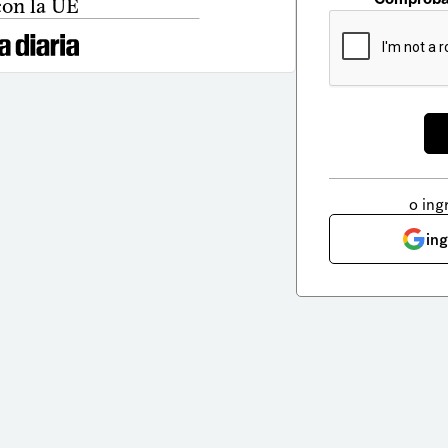
con la UE
o ing
in