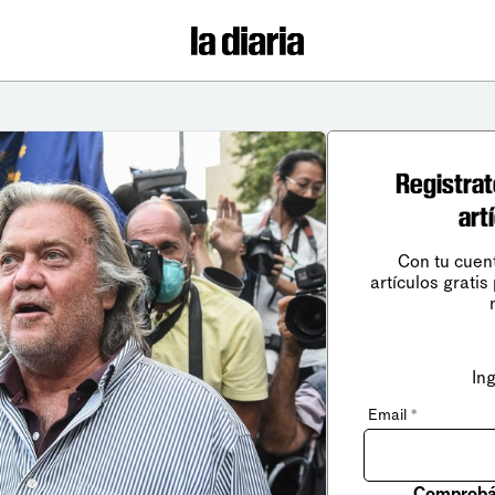
Registrat
art
Con tu cuen
artículos gratis
In
Email
*
Comprobá 