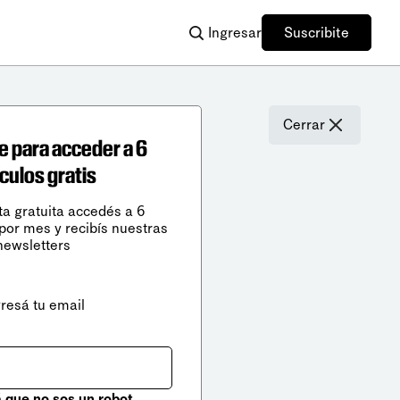
Ingresar
Suscribite
Cerrar
e para acceder a 6
ículos gratis
ta gratuita accedés a 6
 por mes y recibís nuestras
newsletters
gresá tu email
que no sos un robot