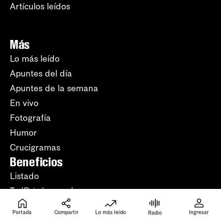
Artículos leídos
Más
Lo más leído
Apuntes del día
Apuntes de la semana
En vivo
Fotografía
Humor
Crucigramas
Beneficios
Listado
Tu ID (número de
suscripción)
Nosotros
Portada
Compartir
Lo más leído
Ingresar
Radio