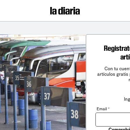
Registrat
art
Con tu cuen
artículos gratis
In
Email
*
Comprobá 