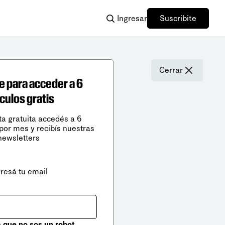
Ingresar
Suscribite
Cerrar
e para acceder a 6
ículos gratis
ta gratuita accedés a 6
 por mes y recibís nuestras
newsletters
gresá tu email
que no sos un robot