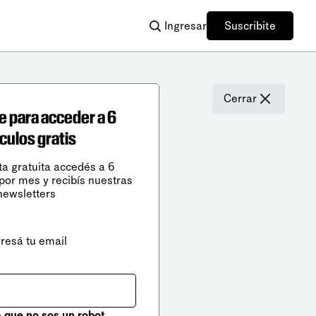
Ingresar
Suscribite
Cerrar
e para acceder a 6
ículos gratis
ta gratuita accedés a 6
 por mes y recibís nuestras
newsletters
gresá tu email
que no sos un robot