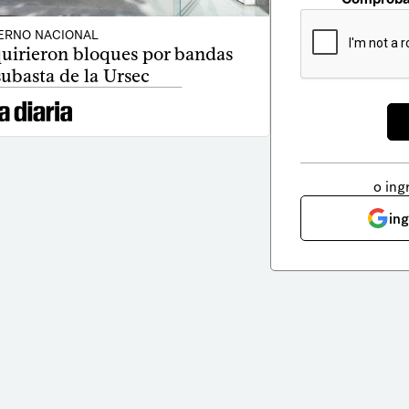
ERNO NACIONAL
quirieron bloques por bandas
ubasta de la Ursec
o ing
in