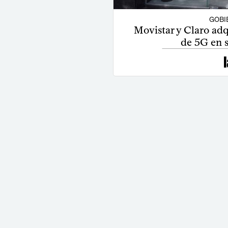
GOBI
Movistar y Claro ad
de 5G en s