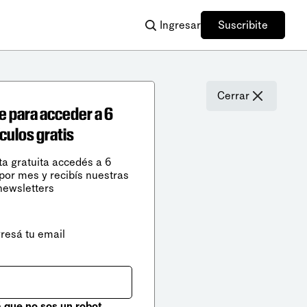
Ingresar
Suscribite
Cerrar
e para acceder a 6
ículos gratis
ta gratuita accedés a 6
 por mes y recibís nuestras
newsletters
gresá tu email
que no sos un robot