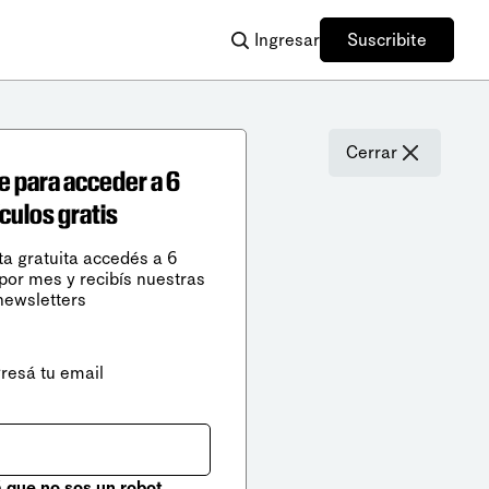
Ingresar
Suscribite
Cerrar
e para acceder a 6
ículos gratis
ta gratuita accedés a 6
 por mes y recibís nuestras
newsletters
gresá tu email
que no sos un robot