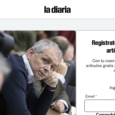
Registrat
art
Con tu cuen
artículos gratis
In
Email
*
Comprobá 